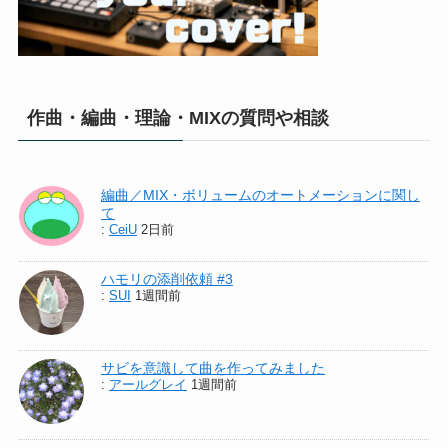
作曲・編曲・理論・MIXの質問や相談
編曲／MIX・ボリュームのオートメーションに関し
て
:
CeiU
2日前
ハモリの添削依頼 #3
:
SUI
1週間前
サビを意識して曲を作ってみました
:
アールグレイ
1週間前