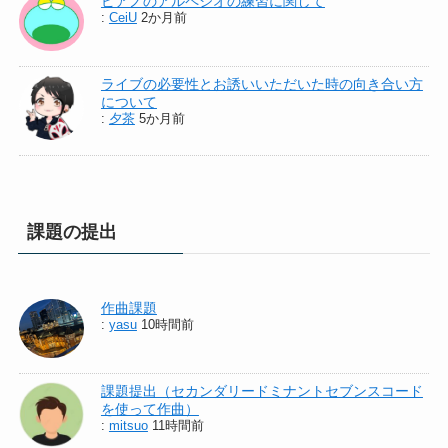
ピアノのアルペジオの練習に関して
:
CeiU
2か月前
ライブの必要性とお誘いいただいた時の向き合い方
について
:
夕茶
5か月前
課題の提出
作曲課題
:
yasu
10時間前
課題提出（セカンダリードミナントセブンスコード
を使って作曲）
:
mitsuo
11時間前