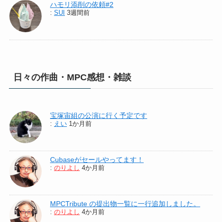
ハモリ添削の依頼#2
:
SUI
3週間前
日々の作曲・MPC感想・雑談
宝塚宙組の公演に行く予定です
:
えい
1か月前
Cubaseがセールやってます！
:
のりよし
4か月前
MPCTribute の提出物一覧に一行追加しました。
:
のりよし
4か月前