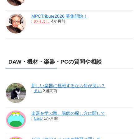
MPCTribute2026 募集開始！
:
のりよし
4か月前
DAW・機材・楽器・PCの質問や相談
新しい楽器に挑戦するなら何が良い？
:
えい
3週間前
楽器を学ぶ際、講師の探し方に関して
:
CeiU
1か月前