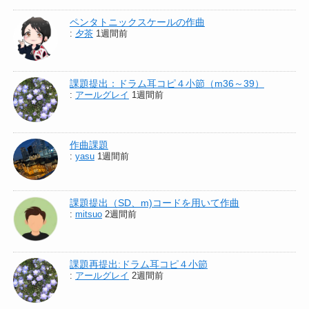
ペンタトニックスケールの作曲
:
夕茶
1週間前
課題提出：ドラム耳コピ４小節（m36～39）
:
アールグレイ
1週間前
作曲課題
:
yasu
1週間前
課題提出（SD、m)コードを用いて作曲
:
mitsuo
2週間前
課題再提出:ドラム耳コピ４小節
:
アールグレイ
2週間前