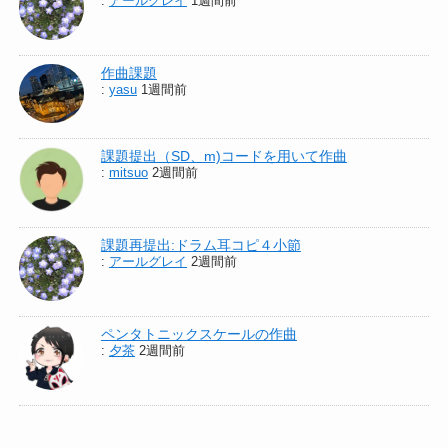
:
アールグレイ
1週間前
作曲課題
:
yasu
1週間前
課題提出（SD、m)コードを用いて作曲
:
mitsuo
2週間前
課題再提出:ドラム耳コピ４小節
:
アールグレイ
2週間前
ペンタトニックスケールの作曲
:
夕茶
2週間前