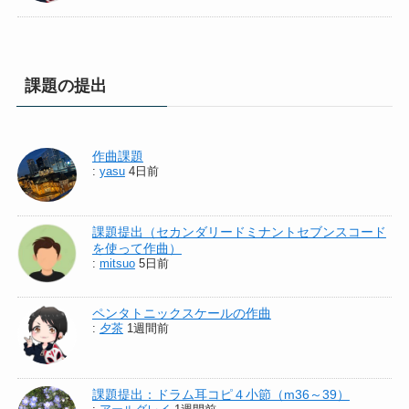
課題の提出
作曲課題
:
yasu
4日前
課題提出（セカンダリードミナントセブンスコード
を使って作曲）
:
mitsuo
5日前
ペンタトニックスケールの作曲
:
夕茶
1週間前
課題提出：ドラム耳コピ４小節（m36～39）