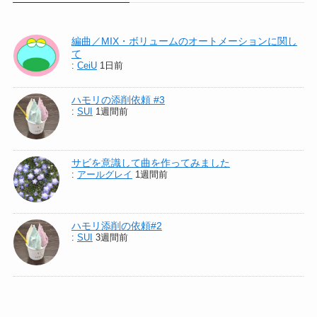
編曲／MIX・ボリュームのオートメーションに関し
て
:
CeiU
1日前
ハモリの添削依頼 #3
:
SUI
1週間前
サビを意識して曲を作ってみました
:
アールグレイ
1週間前
ハモリ添削の依頼#2
:
SUI
3週間前