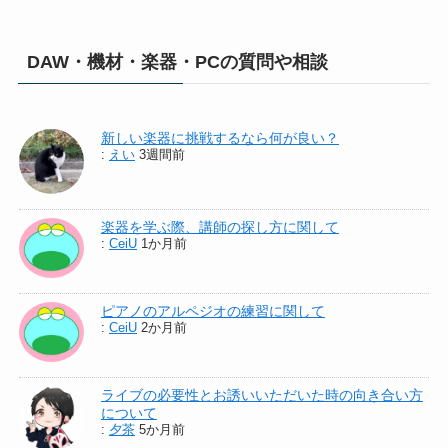
DAW・機材・楽器・PCの質問や相談
新しい楽器に挑戦するなら何が良い？
:
えい
3週間前
楽器を学ぶ際、講師の探し方に関して
:
CeiU
1か月前
ピアノのアルペジオの練習に関して
:
CeiU
2か月前
ライブの必要性とお誘いいただいた時の向き合い方
について
:
夕茶
5か月前