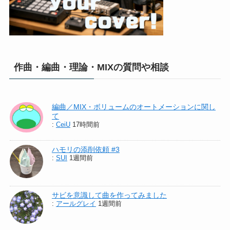
作曲・編曲・理論・MIXの質問や相談
編曲／MIX・ボリュームのオートメーションに関し
て
:
CeiU
17時間前
ハモリの添削依頼 #3
:
SUI
1週間前
サビを意識して曲を作ってみました
:
アールグレイ
1週間前