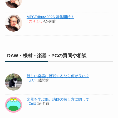
MPCTribute2026 募集開始！
:
のりよし
4か月前
DAW・機材・楽器・PCの質問や相談
新しい楽器に挑戦するなら何が良い？
:
えい
3週間前
楽器を学ぶ際、講師の探し方に関して
:
CeiU
1か月前