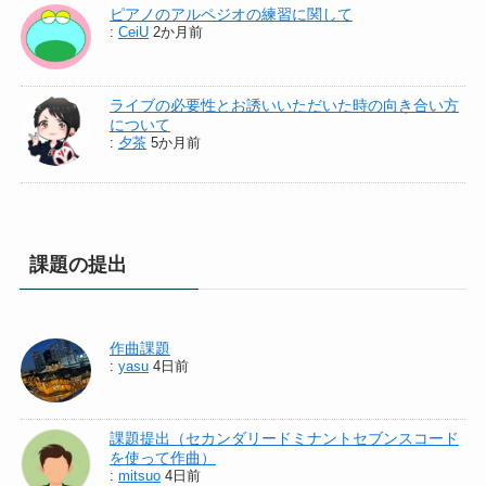
ピアノのアルペジオの練習に関して
:
CeiU
2か月前
ライブの必要性とお誘いいただいた時の向き合い方
について
:
夕茶
5か月前
課題の提出
作曲課題
:
yasu
4日前
課題提出（セカンダリードミナントセブンスコード
を使って作曲）
:
mitsuo
4日前