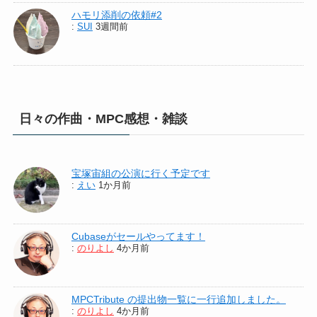
ハモリ添削の依頼#2
:
SUI
3週間前
日々の作曲・MPC感想・雑談
宝塚宙組の公演に行く予定です
:
えい
1か月前
Cubaseがセールやってます！
:
のりよし
4か月前
MPCTribute の提出物一覧に一行追加しました。
:
のりよし
4か月前