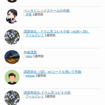
ペンタトニックスケールの作曲
:
夕茶
1週間前
課題提出：ドラム耳コピ４小節（m36～39）
:
アールグレイ
1週間前
作曲課題
:
yasu
1週間前
課題提出（SD、m)コードを用いて作曲
:
mitsuo
2週間前
課題再提出:ドラム耳コピ４小節
:
アールグレイ
2週間前