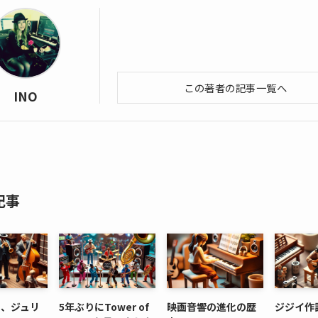
この著者の記事一覧へ
INO
記事
ト、ジュリ
5年ぶりにTower of
映画音響の進化の歴
ジジイ作