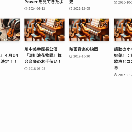
Power を見てきたよ
史
2020-10-
1
2024-08-12
2021-12-05
川中美幸座長公演
映画音楽の映画
感動のオ
ok』４月2４
『深川浪花物語』舞
妙薬』：
2017-10-30
ス決定！！
台音楽のお手伝い！
歌声とユ
幕
2
2018-07-08
2017-07-