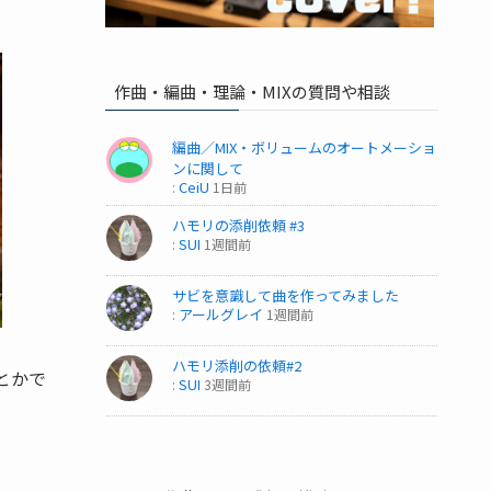
作曲・編曲・理論・MIXの質問や相談
編曲／MIX・ボリュームのオートメーショ
ンに関して
CeiU
:
1日前
ハモリの添削依頼 #3
SUI
:
1週間前
サビを意識して曲を作ってみました
アールグレイ
:
1週間前
ハモリ添削の依頼#2
とかで
SUI
:
3週間前