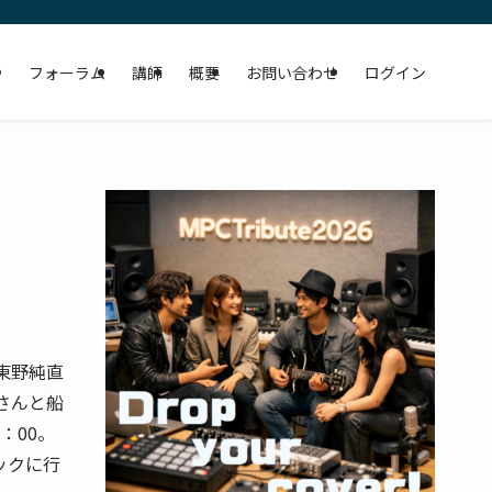
）
フォーラム
講師
概要
お問い合わせ
ログイン
東野純直
さんと船
：00。
ックに行