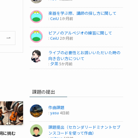
楽器を学ぶ際、講師の探し方に関して
CeiU
:
1か月前
ピアノのアルペジオの練習に関して
CeiU
:
2か月前
ライブの必要性とお誘いいただいた時の
向き合い方について
夕茶
:
5か月前
課題の提出
作曲課題
yasu
:
4日前
課題提出（セカンダリードミナントセブ
詞に挑む
ンスコードを使って作曲）