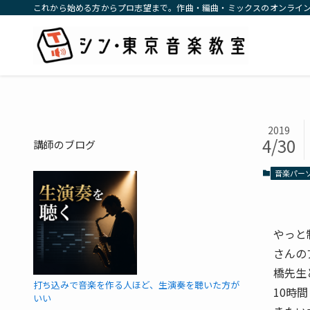
これから始める方からプロ志望まで。作曲・編曲・ミックスのオンライ
2019
4/30
講師のブログ
音楽パー
やっと
さんの
橋先生
打ち込みで音楽を作る人ほど、生演奏を聴いた方が
10時
いい