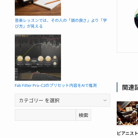
音楽レッスンでは、その人の「頭の良さ」より「学
び方」が見える
Fab Filter Pro-C2のプリセット内容をAIで推測
関連
カ
テ
検
検索
ゴ
索
リ
ー
ピアニス