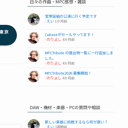
日々の作曲・MPC感想・雑談
宝塚宙組の公演に行く予定です
えい
:
1か月前
東京
Cubaseがセールやってます！
のりよし
:
4か月前
MPCTribute の提出物一覧に一行追加しま
した。
のりよし
:
4か月前
MPCTribute2026 募集開始！
のりよし
:
4か月前
DAW・機材・楽器・PCの質問や相談
新しい楽器に挑戦するなら何が良い？
えい
:
3週間前