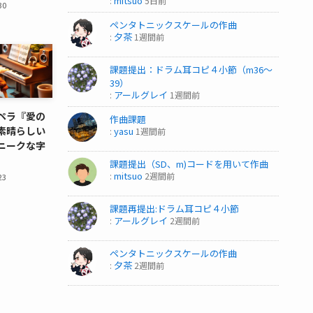
mitsuo
:
5日前
30
ペンタトニックスケールの作曲
夕茶
:
1週間前
課題提出：ドラム耳コピ４小節（m36～
39）
アールグレイ
:
1週間前
ペラ『愛の
作曲課題
素晴らしい
yasu
:
1週間前
ニークな字
課題提出（SD、m)コードを用いて作曲
mitsuo
:
2週間前
23
課題再提出:ドラム耳コピ４小節
アールグレイ
:
2週間前
ペンタトニックスケールの作曲
夕茶
:
2週間前